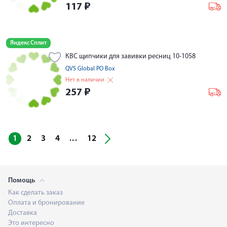
117
₽
Яндекс Сплит
КВС щипчики для завивки ресниц 10-1058
QVS Global PO Box
Нет в наличии
257
₽
...
1
2
3
4
12
Помощь
Как сделать заказ
Оплата и бронирование
Доставка
Это интересно