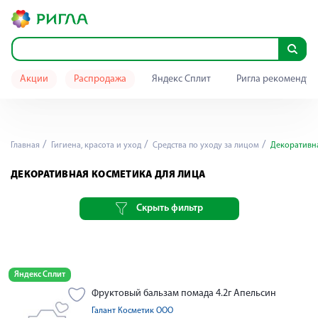
Акции
Распродажа
Яндекс Сплит
Ригла рекомендуе
Главная
Гигиена, красота и уход
Средства по уходу за лицом
Декоративна
ДЕКОРАТИВНАЯ КОСМЕТИКА ДЛЯ ЛИЦА
Скрыть фильтр
Яндекс Сплит
Фруктовый бальзам помада 4.2г Апельсин
Галант Косметик ООО