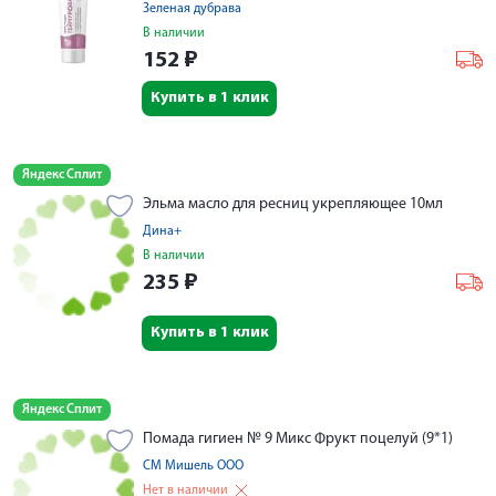
Зеленая дубрава
В наличии
152
₽
Купить в 1 клик
Яндекс Сплит
Эльма масло для ресниц укрепляющее 10мл
Дина+
В наличии
235
₽
Купить в 1 клик
Яндекс Сплит
Помада гигиен № 9 Микс Фрукт поцелуй (9*1)
СМ Мишель ООО
Нет в наличии