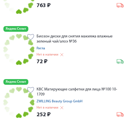
763
₽
Яндекс Сплит
Биозон диски для снятия макияжа влажные
зеленый чай/алоэ №36
Ригла
Нет в наличии
72
₽
Яндекс Сплит
КВС Матирующие салфетки для лица №100 10-
1709
ZWILLING Beauty Group GmbH
Нет в наличии
252
₽