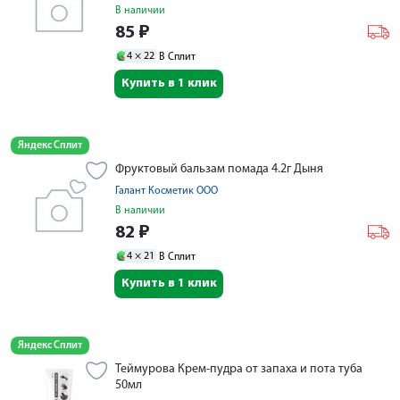
В наличии
85
₽
4 ×
22
В Сплит
Купить в 1 клик
Яндекс Сплит
Фруктовый бальзам помада 4.2г Дыня
Галант Косметик ООО
В наличии
82
₽
4 ×
21
В Сплит
Купить в 1 клик
Яндекс Сплит
Теймурова Крем-пудра от запаха и пота туба
50мл