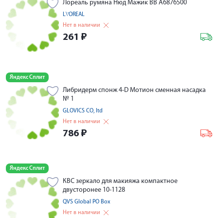
Лореаль румяна Нюд Мажик ВВ А6876500
L\'OREAL
Нет в наличии
261
₽
Яндекс Сплит
Либридерм спонж 4-D Мотион сменная насадка
№ 1
GLOVICS CO, ltd
Нет в наличии
786
₽
Яндекс Сплит
КВС зеркало для макияжа компактное
двусторонее 10-1128
QVS Global PO Box
Нет в наличии