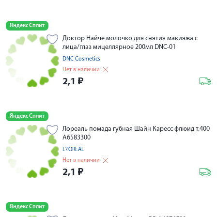
Яндекс Сплит
Доктор Найче молочко для снятия макияжа с
лица/глаз мицеллярное 200мл DNС-01
DNC Cosmetics
Нет в наличии
2,1
₽
Яндекс Сплит
Лореаль помада губная Шайн Каресс флюид т.400
А6583300
L\'OREAL
Нет в наличии
2,1
₽
Яндекс Сплит