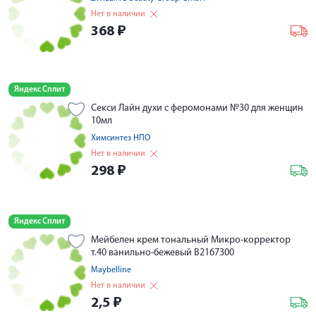
Нет в наличии
368
₽
Яндекс Сплит
Секси Лайн духи с феромонами №30 для женщин
10мл
Химсинтез НПО
Нет в наличии
298
₽
Яндекс Сплит
Мейбелен крем тональный Микро-корректор
т.40 ванильно-бежевый В2167300
Maybelline
Нет в наличии
2,5
₽