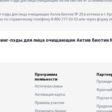
линг-пэды для лица очищающие Актив биотик № 20 внимательно
пэды для лица очищающие Актив биотик № 20 в аптеках в г. Арх
 по справочному телефону 8-800-777-03-03 или через форму об
инг-пэды для лица очищающие Актив биотик № 
Программа
Партне
лояльности
Проведе
Аптечная семья
Франчай
Активация карты
Портал 
Правила участия
Предлож
Проверить баланс
площади