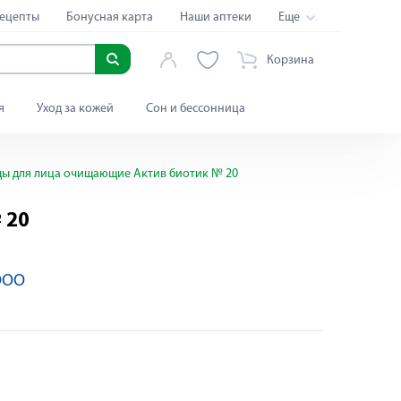
ецепты
Бонусная карта
Наши аптеки
Еще
Корзина
я
Уход за кожей
Сон и бессонница
ы для лица очищающие Актив биотик № 20
 20
ООО
Яндекс Сплит