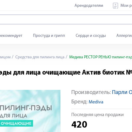
Арендодателям
Мои р
рекомендует
Простуда и грипп
Сердце и сосуды
Аллерги
 лицом
Средства для пилинга лица
Медива РЕСТОР РЕНЬЮ пилинг-пэд
ды для лица очищающие Актив биотик №
Производитель:
Парли 
Яндекс Сплит
Бренд:
Mediva
Последняя цена продажи
420