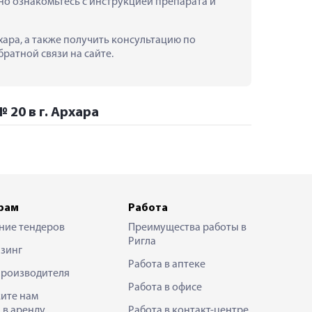
 ознакомьтесь с инструкцией препарата и 
ара, а также получить консультацию по 
ратной связи на сайте.
20 в г. Архара
рам
Работа
ние тендеров
Преимущества работы в
Ригла
зинг
Работа в аптеке
производителя
Работа в офисе
ите нам
 в аренду
Работа в контакт-центре