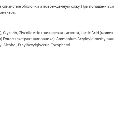
а слизистые оболочки и поврежденную кожу. При попадании с
онентов.
, Glycerin, Glycolic Acid (гликолевая кислота), Lactic Acid (мол
ip) Extract (экстракт шиповника), Ammonium Acryloyldimethyltaur
l Alcohol, Ethylhexylglycerin, Tocopherol.