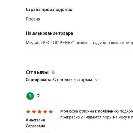
Страна производства:
Россия
Наименование товара
Медива РЕСТОР РЕНЬЮ пилинг-пэды для лица очищ
Отзывы
6
От новых к старым
Сортировать:
1
2
Моя кожа склонна к появлению подкожн
прекрасно очищаются поры на носу и п
Анастасия
Сергеевна