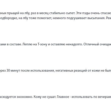
ых прыщей на лбу, раз в месяц стабильно сыпет. Эти пэды очень спаса
одбородке, на лбу тоже помогает, немного подсушивает высыпания. Ре
отами в составе. Леплю на Т-зону и оставляю ненадолго. Отличный очи
ез 30 минут после использования, негативных реакций от кожи не было
сходуется экономно. Кожу не сушат. Главное - использовать по вечерам 