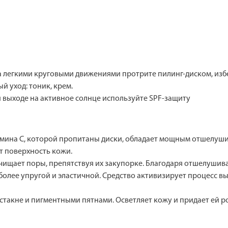
егкими круговыми движениями протрите пилинг-диском, избегая
 уход: тоник, крем.
 выходе на активное солнце используйте SPF-защиту
тамина С, которой пропитаны диски, обладает мощным отшелу
т поверхность кожи.
очищает поры, препятствуя их закупорке. Благодаря отшелуши
более упругой и эластичной. Средство активизирует процесс вы
остакне и пигментными пятнами. Осветляет кожу и придает ей 