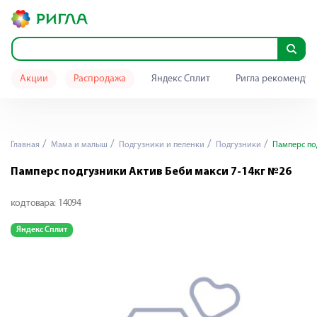
Акции
Распродажа
Яндекс Сплит
Ригла рекомендуе
Главная
Мама и малыш
Подгузники и пеленки
Подгузники
Памперс под
Памперс подгузники Актив Беби макси 7-14кг №26
код товара:
14094
Яндекс Сплит