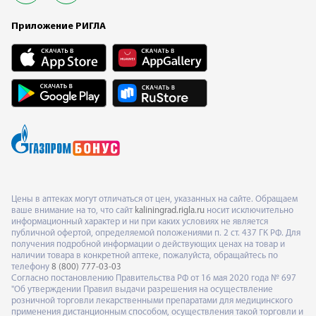
Приложение РИГЛА
Цены в аптеках могут отличаться от цен, указанных на сайте. Обращаем
ваше внимание на то, что сайт
kaliningrad.rigla.ru
носит исключительно
информационный характер и ни при каких условиях не является
публичной офертой, определяемой положениями п. 2 ст. 437 ГК РФ. Для
получения подробной информации о действующих ценах на товар и
наличии товара в конкретной аптеке, пожалуйста, обращайтесь по
телефону
8 (800) 777-03-03
Согласно постановлению Правительства РФ от 16 мая 2020 года № 697
"Об утверждении Правил выдачи разрешения на осуществление
розничной торговли лекарственными препаратами для медицинского
применения дистанционным способом, осуществления такой торговли и