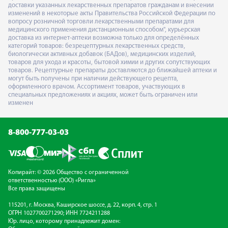
доставки указанных лекарственных препаратов гражданам и внесении
изменений в некоторые акты Правительства Российской Федерации по
вопросу розничной торговли лекарственными препаратами для
медицинского применения дистанционным способом", курьерская
доставка из интернет-аптеки возможна только для определённых
категорий товаров: безрецептурных лекарственных средств,
биологически активных добавок (БАДов), медицинских изделий,
товаров для ухода и красоты, бытовой химии и других сопутствующих
товаров. Рецептурные препараты доставляются до ближайшей аптеки и
могут быть получены при наличии действующего рецепта,
оформленного врачом. Ассортимент товаров, участвующих в
специальных предложениях и акциях, может быть ограничен или
изменен
8-800-777-03-03
Копирайт: © 2026 Общество с ограниченной
ответственностью (ООО) «Ригла»
Все права защищены
115201, г. Москва, Каширское шоссе, д. 22, корп. 4, стр. 1
ОГРН 1027700271290; ИНН 7724211288
Юр. лицо, которому принадлежит домен: