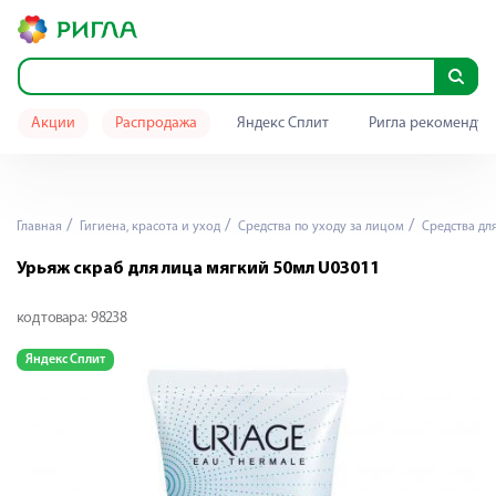
Акции
Распродажа
Яндекс Сплит
Ригла рекомендуе
Главная
Гигиена, красота и уход
Средства по уходу за лицом
Средства дл
Урьяж скраб для лица мягкий 50мл U03011
код товара:
98238
Яндекс Сплит