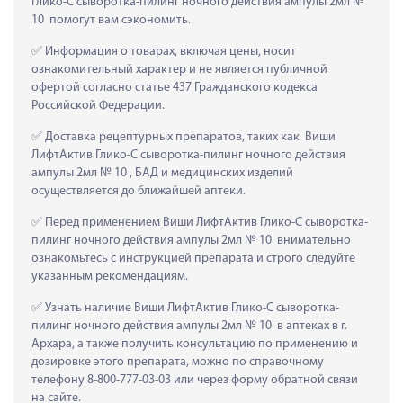
Глико-C cыворотка-пилинг ночного действия ампулы 2мл № 
10  помогут вам сэкономить.
 Информация о товарах, включая цены, носит 
ознакомительный характер и не является публичной 
офертой согласно статье 437 Гражданского кодекса 
Российской Федерации.
 Доставка рецептурных препаратов, таких как  Виши 
ЛифтАктив Глико-C cыворотка-пилинг ночного действия 
ампулы 2мл № 10 , БАД и медицинских изделий 
осуществляется до ближайшей аптеки.
 Перед применением Виши ЛифтАктив Глико-C cыворотка-
пилинг ночного действия ампулы 2мл № 10  внимательно 
ознакомьтесь с инструкцией препарата и строго следуйте 
указанным рекомендациям.
 Узнать наличие Виши ЛифтАктив Глико-C cыворотка-
пилинг ночного действия ампулы 2мл № 10  в аптеках в г. 
Архара, а также получить консультацию по применению и 
дозировке этого препарата, можно по справочному 
телефону 8-800-777-03-03 или через форму обратной связи 
на сайте.