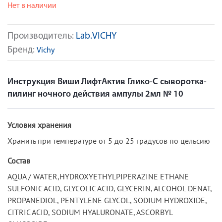
Нет в наличии
Производитель:
Lab.VICHY
Бренд:
Vichy
Инструкция Виши ЛифтАктив Глико-C cыворотка-
пилинг ночного действия ампулы 2мл № 10
Условия хранения
Хранить при температуре от 5 до 25 градусов по цельсию
Состав
AQUA / WATER,HYDROXYETHYLPIPERAZINE ETHANE
SULFONIC ACID, GLYCOLIC ACID, GLYCERIN, ALCOHOL DENAT,
PROPANEDIOL, PENTYLENE GLYCOL, SODIUM HYDROXIDE,
CITRIC ACID, SODIUM HYALURONATE, ASCORBYL