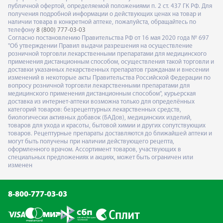
публичной офертой, определяемой положениями п. 2 ст. 437 ГК РФ. Для
получения подробной информации о действующих ценах на товар и
наличии товара в конкретной аптеке, пожалуйста, обращайтесь по
телефону
8 (800) 777-03-03
Согласно постановлению Правительства РФ от 16 мая 2020 года № 697
"Об утверждении Правил выдачи разрешения на осуществление
розничной торговли лекарственными препаратами для медицинского
применения дистанционным способом, осуществления такой торговли и
доставки указанных лекарственных препаратов гражданам и внесении
изменений в некоторые акты Правительства Российской Федерации по
вопросу розничной торговли лекарственными препаратами для
медицинского применения дистанционным способом", курьерская
доставка из интернет-аптеки возможна только для определённых
категорий товаров: безрецептурных лекарственных средств,
биологически активных добавок (БАДов), медицинских изделий,
товаров для ухода и красоты, бытовой химии и других сопутствующих
товаров. Рецептурные препараты доставляются до ближайшей аптеки и
могут быть получены при наличии действующего рецепта,
оформленного врачом. Ассортимент товаров, участвующих в
специальных предложениях и акциях, может быть ограничен или
изменен
8-800-777-03-03