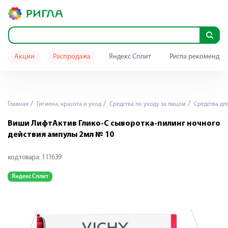
Акции
Распродажа
Яндекс Сплит
Ригла рекомендуе
Главная
Гигиена, красота и уход
Средства по уходу за лицом
Средства дл
Виши ЛифтАктив Глико-C cыворотка-пилинг ночного
действия ампулы 2мл № 10
код товара:
111639
Яндекс Сплит
Я