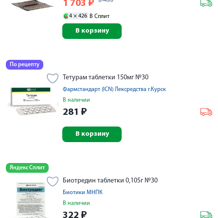
2 433
1 703
₽
4 ×
426
В Сплит
В корзину
По рецепту
Тетурам таблетки 150мг №30
Фармстандарт (ICN) Лексредства г.Курск
В наличии
281
₽
В корзину
Яндекс Сплит
Биотредин таблетки 0,105г №30
Биотики МНПК
В наличии
322
₽