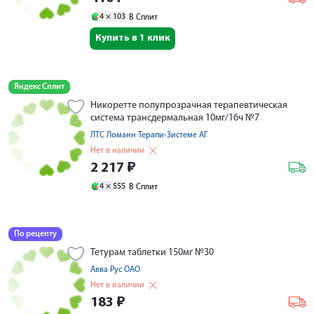
4 ×
103
В Сплит
Купить в 1 клик
Яндекс Сплит
Никоретте полупрозрачная терапевтическая
система трансдермальная 10мг/16ч №7
ЛТС Ломанн Терапи-Зистеме АГ
Нет в наличии
2 217
₽
4 ×
555
В Сплит
По рецепту
Тетурам таблетки 150мг №30
Авва Рус ОАО
Нет в наличии
183
₽