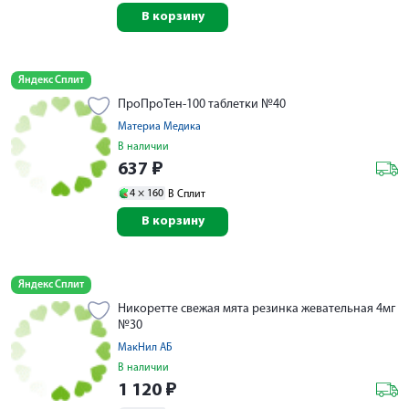
В корзину
Яндекс Сплит
ПроПроТен-100 таблетки №40
Материа Медика
В наличии
637
₽
4 ×
160
В Сплит
В корзину
Яндекс Сплит
Никоретте свежая мята резинка жевательная 4мг
№30
МакНил АБ
В наличии
1 120
₽