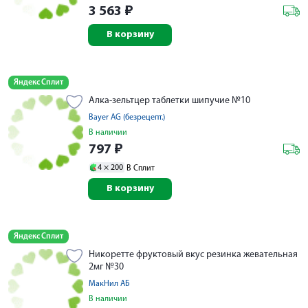
3 563
₽
В корзину
Яндекс Сплит
Алка-зельтцер таблетки шипучие №10
Bayer AG (безрецепт.)
В наличии
797
₽
4 ×
200
В Сплит
В корзину
Яндекс Сплит
Никоретте фруктовый вкус резинка жевательная
2мг №30
МакНил АБ
В наличии