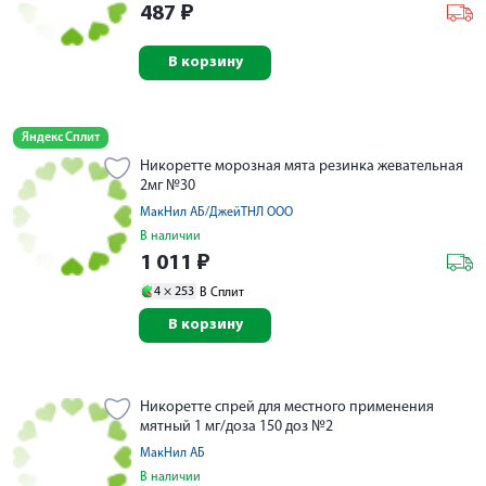
487
₽
В корзину
Яндекс Сплит
Никоретте морозная мята резинка жевательная
2мг №30
МакНил АБ/ДжейТНЛ ООО
В наличии
1 011
₽
4 ×
253
В Сплит
В корзину
Никоретте спрей для местного применения
мятный 1 мг/доза 150 доз №2
МакНил АБ
В наличии