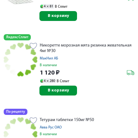
4 ×
81
В Сплит
В корзину
Яндекс Сплит
Никоретте морозная мята резинка жевательная
4мг №30
МакНил АБ
В наличии
1 120
₽
4 ×
280
В Сплит
В корзину
По рецепту
Тетурам таблетки 150мг №50
Авва Рус ОАО
В наличии