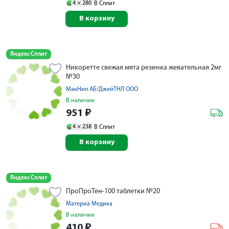
4 ×
280
В Сплит
В корзину
Яндекс Сплит
Никоретте свежая мята резинка жевательная 2мг
№30
МакНил АБ/ДжейТНЛ ООО
В наличии
951
₽
4 ×
238
В Сплит
В корзину
Яндекс Сплит
ПроПроТен-100 таблетки №20
Материа Медика
В наличии
410
₽