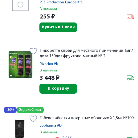
PEZ Production Europe Kft.
В наличии
255
₽
Купить в 1 клик
Никоретте спрей для местного применения 1мг /
доза 150доз фруктово-мятный № 2
МакНил АБ
В наличии
3 448
₽
В корзину
-30%
Яндекс Сплит
Табекс таблетки покрытые оболочкой 1,5мг №100
Sopharma AD
В наличии