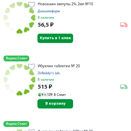
Новокаин ампулы 2% 2мл №10
Дальхимфарм
В наличии
56,5
₽
Купить в 1 клик
Яндекс Сплит
Ибуклин таблетки № 20
Dr.Reddy\'s lab.
В наличии
515
₽
4 ×
129
В Сплит
В корзину
Яндекс Сплит