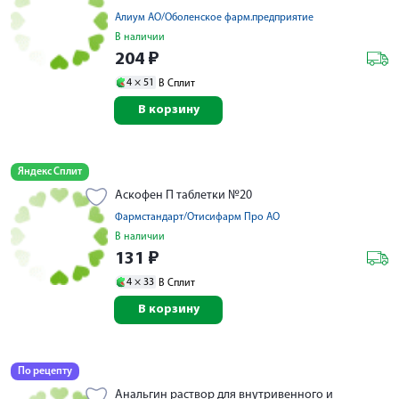
Алиум АО/Оболенское фарм.предприятие
В наличии
204
₽
4 ×
51
В Сплит
В корзину
Яндекс Сплит
Аскофен П таблетки №20
Фармстандарт/Отисифарм Про АО
В наличии
131
₽
4 ×
33
В Сплит
В корзину
По рецепту
Анальгин раствор для внутривенного и