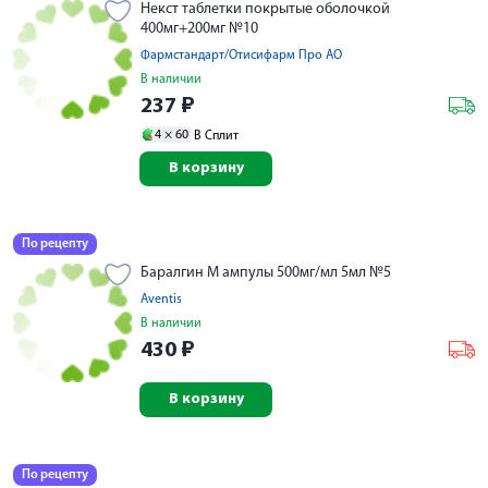
Некст таблетки покрытые оболочкой
400мг+200мг №10
Фармстандарт/Отисифарм Про АО
В наличии
237
₽
4 ×
60
В Сплит
В корзину
По рецепту
Баралгин М ампулы 500мг/мл 5мл №5
Aventis
В наличии
430
₽
В корзину
По рецепту