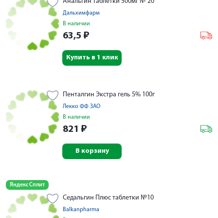
Анальгин таблетки 500мг № 20
Дальхимфарм
В наличии
63,5
₽
Купить в 1 клик
Пенталгин Экстра гель 5% 100г
Лекко ФФ ЗАО
В наличии
821
₽
В корзину
Яндекс Сплит
Седальгин Плюс таблетки №10
Balkanpharma