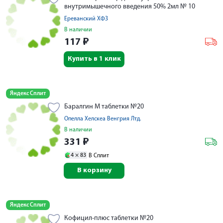
внутримышечного введения 50% 2мл № 10
Ереванский ХФЗ
В наличии
117
₽
Купить в 1 клик
Яндекс Сплит
Баралгин М таблетки №20
Опелла Хелскеа Венгрия Лтд.
В наличии
331
₽
4 ×
83
В Сплит
В корзину
Яндекс Сплит
Кофицил-плюс таблетки №20