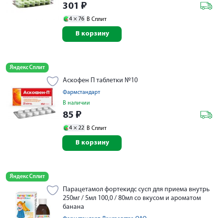
301
₽
4 ×
76
В Сплит
В корзину
Яндекс Сплит
Аскофен П таблетки №10
Фармстандарт
В наличии
85
₽
4 ×
22
В Сплит
В корзину
Яндекс Сплит
Парацетамол фортекидс сусп для приема внутрь
250мг / 5мл 100,0 / 80мл со вкусом и ароматом
банана