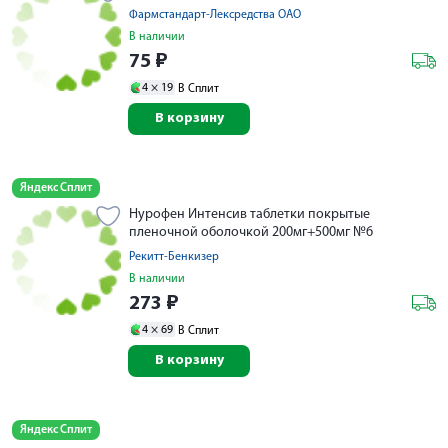
Фармстандарт-Лексредства ОАО
В наличии
75
₽
4 ×
19
В Сплит
В корзину
Яндекс Сплит
Нурофен Интенсив таблетки покрытые
пленочной оболочкой 200мг+500мг №6
Рекитт-Бенкизер
В наличии
273
₽
4 ×
69
В Сплит
В корзину
Яндекс Сплит