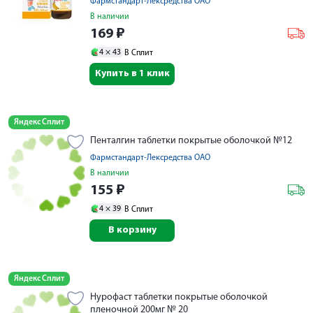
Фармстандарт-Лексредства ОАО
В наличии
169
₽
4 ×
43
В Сплит
Купить в 1 клик
Яндекс Сплит
Пенталгин таблетки покрытые оболочкой №12
Фармстандарт-Лексредства ОАО
В наличии
155
₽
4 ×
39
В Сплит
В корзину
Яндекс Сплит
Нурофаст таблетки покрытые оболочкой
пленочной 200мг № 20