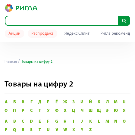
Акции
Распродажа
Яндекс Сплит
Ригла рекомендуе
Главная
Товары на цифру 2
Товары на цифру 2
А
Б
В
Г
Д
Е
Ё
Ж
З
И
Й
К
Л
М
Н
О
П
Р
С
Т
У
Ф
Х
Ц
Ч
Ш
Щ
Э
Ю
Я
A
B
C
D
E
F
G
H
I
J
K
L
M
N
O
P
Q
R
S
T
U
V
W
X
Y
Z