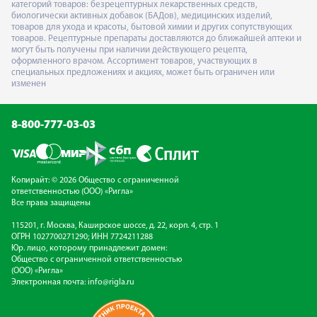
категорий товаров: безрецептурных лекарственных средств,
биологически активных добавок (БАДов), медицинских изделий,
товаров для ухода и красоты, бытовой химии и других сопутствующих
товаров. Рецептурные препараты доставляются до ближайшей аптеки и
могут быть получены при наличии действующего рецепта,
оформленного врачом. Ассортимент товаров, участвующих в
специальных предложениях и акциях, может быть ограничен или
изменен
8-800-777-03-03
Копирайт: © 2026 Общество с ограниченной
ответственностью (ООО) «Ригла»
Все права защищены
115201, г. Москва, Каширское шоссе, д. 22, корп. 4, стр. 1
ОГРН 1027700271290; ИНН 7724211288
Юр. лицо, которому принадлежит домен:
Общество с ограниченной ответственностью
(ООО) «Ригла»
Электронная почта:
info@rigla.ru