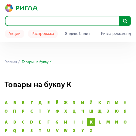
Акции
Распродажа
Яндекс Сплит
Ригла рекомендуе
Главная
Товары на букву K
Товары на букву K
А
Б
В
Г
Д
Е
Ё
Ж
З
И
Й
К
Л
М
Н
О
П
Р
С
Т
У
Ф
Х
Ц
Ч
Ш
Щ
Э
Ю
Я
A
B
C
D
E
F
G
H
I
J
K
L
M
N
O
P
Q
R
S
T
U
V
W
X
Y
Z