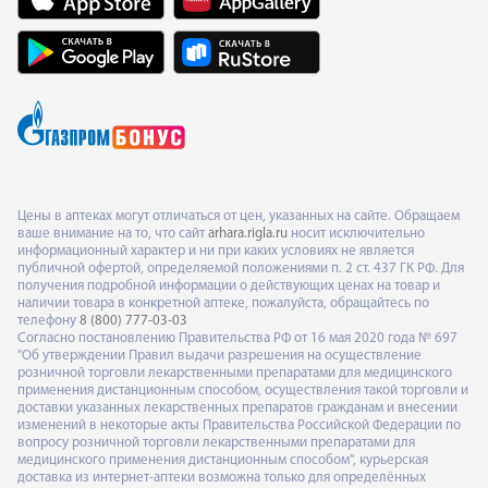
Цены в аптеках могут отличаться от цен, указанных на сайте. Обращаем
ваше внимание на то, что сайт
arhara.rigla.ru
носит исключительно
информационный характер и ни при каких условиях не является
публичной офертой, определяемой положениями п. 2 ст. 437 ГК РФ. Для
получения подробной информации о действующих ценах на товар и
наличии товара в конкретной аптеке, пожалуйста, обращайтесь по
телефону
8 (800) 777-03-03
Согласно постановлению Правительства РФ от 16 мая 2020 года № 697
"Об утверждении Правил выдачи разрешения на осуществление
розничной торговли лекарственными препаратами для медицинского
применения дистанционным способом, осуществления такой торговли и
доставки указанных лекарственных препаратов гражданам и внесении
изменений в некоторые акты Правительства Российской Федерации по
вопросу розничной торговли лекарственными препаратами для
медицинского применения дистанционным способом", курьерская
доставка из интернет-аптеки возможна только для определённых